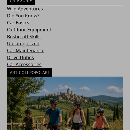
CATEGORIE
Wild Adventures
Did You Know?
Car Basics
Outdoor Equipment
Bushcraft Skills
Uncategorized
Car Maintenance
Drive Duties
Car Accessories
ARTICOLI POPOLARI