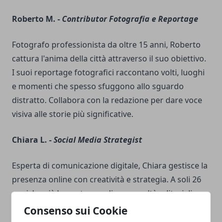
Roberto M. -
Contributor Fotografia e Reportage
Fotografo professionista da oltre 15 anni, Roberto
cattura l'anima della città attraverso il suo obiettivo.
I suoi reportage fotografici raccontano volti, luoghi
e momenti che spesso sfuggono allo sguardo
distratto. Collabora con la redazione per dare voce
visiva alle storie più significative.
Chiara L. -
Social Media Strategist
Esperta di comunicazione digitale, Chiara gestisce la
presenza online con creatività e strategia. A soli 26
anni, ha già lavorato con diverse realtà editoriali e sa
come intercettare i gusti del pubblico giovane. Ama
Consenso sui Cookie
sperimentare nuovi format e coinvolgere la