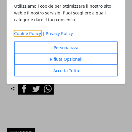
Utilizziamo i cookie per ottimizzare il nostro sito
community nelle nostre iniziative.
web e il nostro servizio. Puoi scegliere a quali
categorie dare il tuo consenso.
Vuoi contattare la redazione?
Scrivi a
redazione@citta365.it
Cookie Policy
|
Privacy Policy
Indica nell'oggetto:
Nome Città - Richiesta
(esempio: Milano - Segnalazione Evento)
Personalizza
Rifiuta Opzionali
Accetta Tutto
Facebook
Twitter
Whatsapp